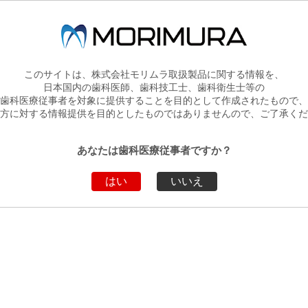
ルデントプラス ご愛顧キャンペーン(第8弾） 2025年10月21日～
 Dental社 PERFIT クリアマトリックス および PERFIT シリコン
年9月22日 新発売
ンタル製品 2025年9月22日 新発売
このサイトは、株式会社モリムラ取扱製品に関する情報を、
日本国内の歯科医師、歯科技工士、歯科衛生士等の
業 の ご案内
歯科医療従事者を対象に提供することを目的として作成されたもので、
方に対する情報提供を目的としたものではありませんので、ご了承くだ
ラント清掃用 NiTiブラシ 2025年7月22日 新発売
ラ 決算キャンペーン 2025年5月21日～
あなたは歯科医療従事者ですか？
ストプラグ 2025年5月21日 新発売
はい
いいえ
ルデントプラス ご愛顧キャンペーン(第7弾） 2025年4月21日～
新聞 第65号を発行しました。
T社 シリジェット パウダー 新発売キャンペーン・マイクロエッチャー 
025年3月21日~
社 セラファミリー キャンペーン 2025年1月21日～
始休業 の ご案内