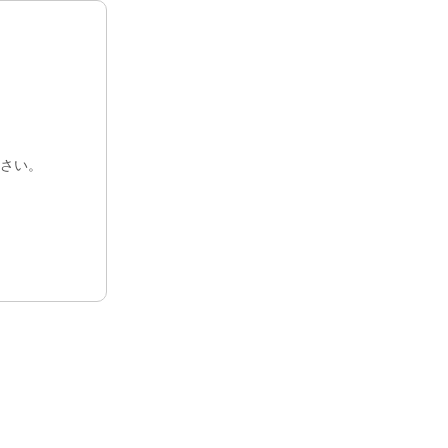
セラベース
バイト
セラセム
さい。
Ｒ＆Ｓ デンタルダム ノンラ
テックス
キャンペ