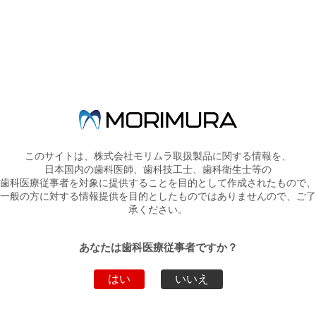
『矯正治療後に発現したブラックトライアングル修復セミナー』
を開催いたしま
す。
本セミナーでは、バイオマクリアーブラックトライアングルキット
を用いた
ブラックトライングルおよび隣接面形態の審美的修復にフォーカス
していただきます。
このサイトは、株式会社モリムラ取扱製品に関する情報を、
日本国内の歯科医師、歯科技工士、歯科衛生士等の
歯科医療従事者を対象に提供することを目的として作成されたもので、
一般の方に対する情報提供を目的としたものではありませんので、ご了
今回、ZOOMを使用した『オンライン受講』、
承ください。
および、感染対策を行いましたうえでの『会場受講』から
受講方法をご選択いただけます。
あなたは歯科医療従事者ですか？
はい
いいえ
『矯正治療後に発現したブラックトライアングル修復セミナー』概
要