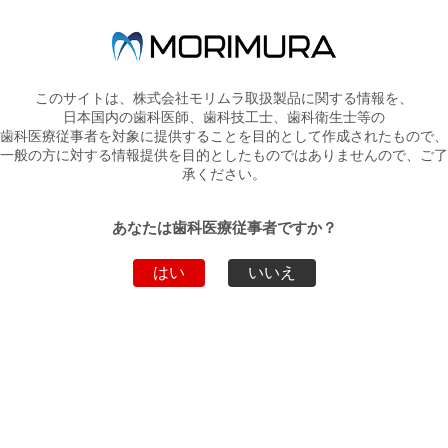
トップページへ戻る
このサイトは、株式会社モリムラ取扱製品に関する情報を、
弊社製品・サービスのお問い合わせ
日本国内の歯科医師、歯科技工士、歯科衛生士等の
歯科医療従事者を対象に提供することを目的として作成されたもので、
お電話でのお問い合わせ
一般の方に対する情報提供を目的としたものではありませんので、ご了
承ください。
03-5808-9350
WEBからのお問い合わせ
あなたは歯科医療従事者ですか？
こちらから
はい
いいえ