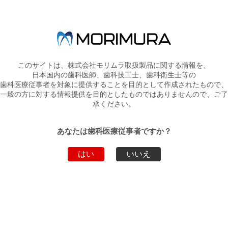
詳しくは
PDF
をご覧ください。
新着情報一覧へ戻る
このサイトは、株式会社モリムラ取扱製品に関する情報を、
日本国内の歯科医師、歯科技工士、歯科衛生士等の
歯科医療従事者を対象に提供することを目的として作成されたもので、
トップページへ戻る
一般の方に対する情報提供を目的としたものではありませんので、ご了
承ください。
あなたは歯科医療従事者ですか？
弊社製品・サービスのお問い合わせ
はい
いいえ
お電話でのお問い合わせ
03-5808-9350
WEBからのお問い合わせ
こちらから