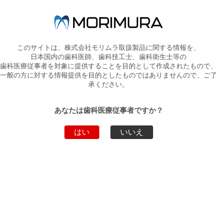
トップページへ戻る
このサイトは、株式会社モリムラ取扱製品に関する情報を、
弊社製品・サービスのお問い合わせ
日本国内の歯科医師、歯科技工士、歯科衛生士等の
歯科医療従事者を対象に提供することを目的として作成されたもので、
お電話でのお問い合わせ
一般の方に対する情報提供を目的としたものではありませんので、ご了
承ください。
03-5808-9350
WEBからのお問い合わせ
あなたは歯科医療従事者ですか？
こちらから
はい
いいえ