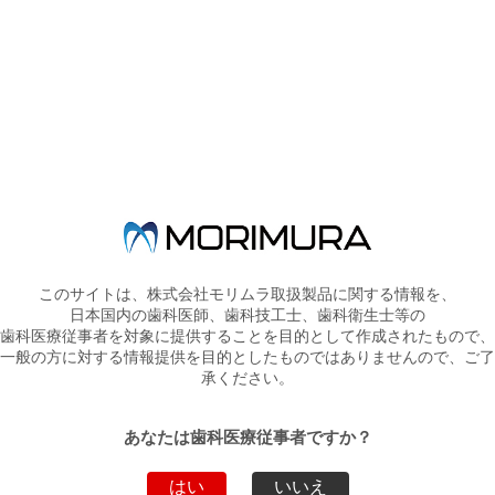
ONE-DAYセミナー！
審美修復ハンズオンコース
前・臼歯ダイレクトボンディング
を開催いたします。
本セミナーでは、前・臼歯のダイレクトボンディングをより審美的
にすばやく簡便に
行えるバイオクリアマトリックスシステムを用いて、臨床上で必要
このサイトは、株式会社モリムラ取扱製品に関する情報を、
な知識とテクニックを
日本国内の歯科医師、歯科技工士、歯科衛生士等の
歯科医療従事者を対象に提供することを目的として作成されたもので、
ハンズオン形式にて分かりやすく解説いたします。さらにポーセレ
一般の方に対する情報提供を目的としたものではありませんので、ご了
ンラミネートベニアの
承ください。
ような補綴的審美修復治療を成功に導くための重要なステップであ
るモックアップについても
あなたは歯科医療従事者ですか？
症例を通してご説明いたします。
はい
いいえ