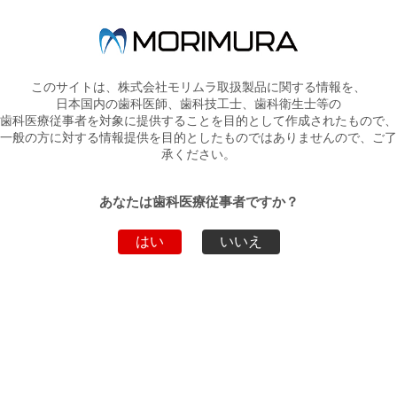
トップページへ戻る
このサイトは、株式会社モリムラ取扱製品に関する情報を、
弊社製品・サービスのお問い合わせ
日本国内の歯科医師、歯科技工士、歯科衛生士等の
歯科医療従事者を対象に提供することを目的として作成されたもので、
お電話でのお問い合わせ
一般の方に対する情報提供を目的としたものではありませんので、ご了
承ください。
03-5808-9350
WEBからのお問い合わせ
あなたは歯科医療従事者ですか？
こちらから
はい
いいえ