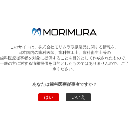
硬化時間わずか2分のシリコーン系模型材！
各種印象材との適合性に優れており、ミキシングチップを用いて
直接印象材に注入しますので、計量が不要で、操作が簡単です。
このサイトは、株式会社モリムラ取扱製品に関する情報を、
パンフレットは
コチラ
日本国内の歯科医師、歯科技工士、歯科衛生士等の
この製品の詳しい情報は
コチラ
歯科医療従事者を対象に提供することを目的として作成されたもので、
一般の方に対する情報提供を目的としたものではありませんので、ご了
承ください。
あなたは歯科医療従事者ですか？
新着情報一覧へ戻る
はい
いいえ
トップページへ戻る
弊社製品・サービスのお問い合わせ