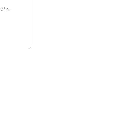
さい。
バイオクリアーマトリックス
日本公式サイト
セラカルPT