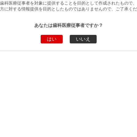
歯科医療従事者を対象に提供することを目的として作成されたもので、
チャーⅡＡブローキット」
方に対する情報提供を目的としたものではありませんので、ご了承くだ
あなたは歯科医療従事者ですか？
はい
いいえ
～
2020年9月18日(金)
→ 2020年11月20日（金）
とになりました。
新着情報一覧へ
トップページへ