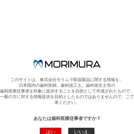
②バイオクリアー マトリックス前歯用 キット ＆ 単品
③バイオクリアー マトリックス臼歯用 キット ＆ 単品
④バイオクリアー ダイヤモンドウェッジ キット ＆ 単品
ぜひ、この機会にご用命ください！！
キャンペーン期間：
2021
年4月21日(水)～6月17日(木)
詳しくは
PDF
をご覧ください。
※2021年6月17日（木）をもちまして、キャンペーンは終了しまし
このサイトは、株式会社モリムラ取扱製品に関する情報を、
た。
日本国内の歯科医師、歯科技工士、歯科衛生士等の
歯科医療従事者を対象に提供することを目的として作成されたもので、
一般の方に対する情報提供を目的としたものではありませんので、ご了
承ください。
あなたは歯科医療従事者ですか？
はい
いいえ