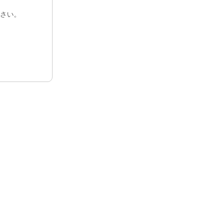
さい。
戻る
戻る
バイオクリアーマトリックス
日本公式サイト
セラカルPT