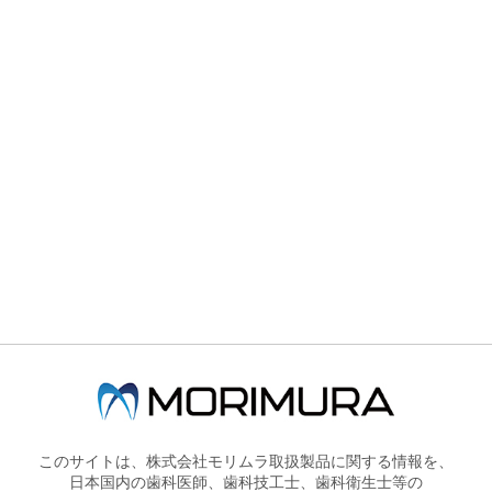
株式会社モリムラのホームページです。
製品情報
展示会・セミナー情報
PRODUCT
SEMINAR
A系覆髄材「セラカルLC」の臨床動画を掲載しました
MTA系覆髄材「セラカルLC」の臨床
ルLC」、
ンドユニバーサル」
このサイトは、株式会社モリムラ取扱製品に関する情報を、
画を掲載しました。
日本国内の歯科医師、歯科技工士、歯科衛生士等の