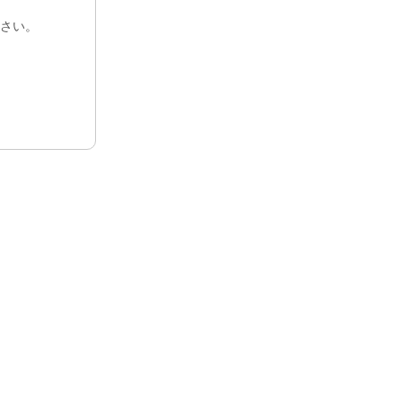
さい。
戻る
戻る
バイオクリアーマトリックス
日本公式サイト
セラカルPT