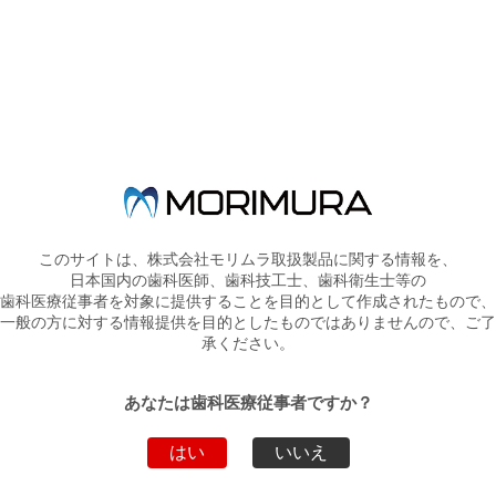
このサイトは、株式会社モリムラ取扱製品に関する情報を、
日本国内の歯科医師、歯科技工士、歯科衛生士等の
歯科医療従事者を対象に提供することを目的として作成されたもので、
◆食後に１粒なめるだけ。口菌の集中対策ができるチュアブルで
一般の方に対する情報提供を目的としたものではありませんので、ご了
す。
承ください。
◆歯科医院専売品です。
◆オボプロン®／ポリグルタミン酸／キシリトール配合、シトラス
あなたは歯科医療従事者ですか？
ミント味です。
◆1袋から販売。6袋で内箱入となり、内箱がディスプレイ箱になり
はい
いいえ
ます。