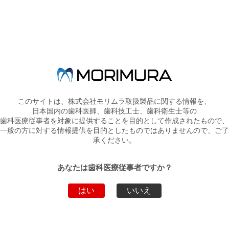
バイオクリアーマトリックスシステム ONE-DAY ハンズオンセミ
ナー
－審美性と予知性の高いコンポジットレジン修復の追及 －
を開催いたします。
本セミナーでは、ブラックトライアングル、歯間離開など、審美的
な形態付与が困難な症例を、
このサイトは、株式会社モリムラ取扱製品に関する情報を、
効果的に効率よく、短時間で、無駄なく、コンポジットレジン修復
日本国内の歯科医師、歯科技工士、歯科衛生士等の
するポイントを
歯科医療従事者を対象に提供することを目的として作成されたもので、
解説いただきます！
一般の方に対する情報提供を目的としたものではありませんので、ご了
承ください。
あなたは歯科医療従事者ですか？
はい
いいえ