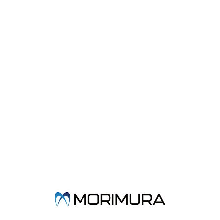
製品概要
●ポリエステル製ストリップの片側にミディアム（グレー）、反対側
にファイン（ホワイト）のアルミナ粒子をコーティングした1 枚で
研削・研磨が可能なコンポジットレジン研削・研磨ストリップで
す。
●ストリップ中央部はアルミナ粒子が付着していないため、コンタク
トを傷つけずに歯間部に挿入させることができます。
製品詳細