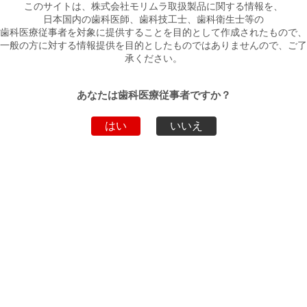
このサイトは、株式会社モリムラ取扱製品に関する情報を、
日本国内の歯科医師、歯科技工士、歯科衛生士等の
TDV 研磨ストリップ
歯科医療従事者を対象に提供することを目的として作成されたもので、
医療機器届出番号:13B2X10359160004
一般の方に対する情報提供を目的としたものではありませんので、ご了
承ください。
単品包
2.5ｍｍ×170ｍｍ 100枚入、4.0ｍｍ×170ｍ
装
ｍ 100枚入、
あなたは歯科医療従事者ですか？
はい
いいえ
ダウンロード
ファイル名
ダウンロード
パンフレット
PDF
添付文書
PDF
製品動画