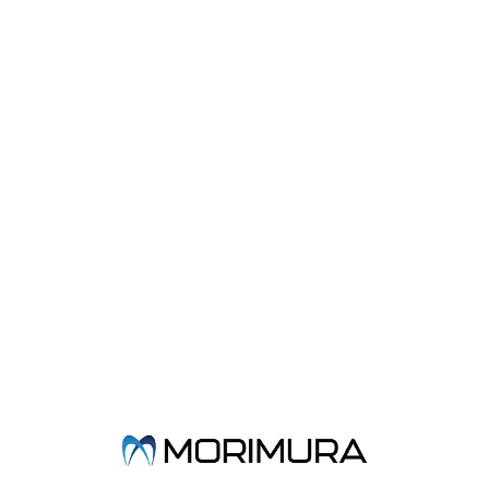
製品概要
歯内療法や歯冠修復時の防湿に使用する、
ノンラテックスのラバーダムシートです。
・引き裂き強い
・ゴム特有の嫌なにおいがない
・片面にわずかなパウダーを使用
・伸びがよく、伸縮率は1100%