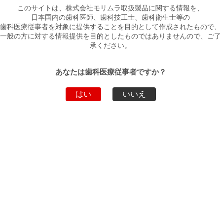
このサイトは、株式会社モリムラ取扱製品に関する情報を、
日本国内の歯科医師、歯科技工士、歯科衛生士等の
歯科医療従事者を対象に提供することを目的として作成されたもので、
製品詳細
一般の方に対する情報提供を目的としたものではありませんので、ご了
承ください。
デンタルダム ノンラテックス
あなたは歯科医療従事者ですか？
デンタルダム ラテックス 6×6インチ 20枚
包装
入（ブルー）
はい
いいえ
ダウンロード
ファイル名
ダウンロード
パンフレット
PDF
製品動画