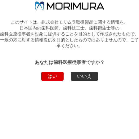
製品詳細
TDV ファイバーグラスバー
このサイトは、株式会社モリムラ取扱製品に関する情報を、
医療機器届出番号：13B1X10394160006
日本国内の歯科医師、歯科技工士、歯科衛生士等の
歯科医療従事者を対象に提供することを目的として作成されたもので、
キット
【アソートキット内容】：NO.1、NO.2、
一般の方に対する情報提供を目的としたものではありませんので、ご了
包装
NO.3、NO.4、NO.5、NO.6 各1本入
承ください。
単品包
NO.1 1本入、NO.2 1本入、NO.3 1本入、
装
NO.4 1本入、NO.5 1本入、NO.6 1本入
あなたは歯科医療従事者ですか？
はい
いいえ
ダウンロード
ファイル名
ダウンロード
添付文書
PDF
TDV製品パンフレット
PDF