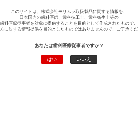
●電源プラグを家庭用コンセントに差し込むだけ！
取付工事および配管工事不要です。
このサイトは、株式会社モリムラ取扱製品に関する情報を、
日本国内の歯科医師、歯科技工士、歯科衛生士等の
●寸法 幅：32.0 cm、奥行き：26.7 cm、高さ：20.0 cm
歯科医療従事者を対象に提供することを目的として作成されたもので、
方に対する情報提供を目的としたものではありませんので、ご了承くだ
●重量 4.2kg
あなたは歯科医療従事者ですか？
はい
いいえ
ム
ラス】 マクロキャブプラス×1台、電源コード×1本、ＡＣアダプター×
93960）×4枚（1枚は本体に取付済・交換用3枚）