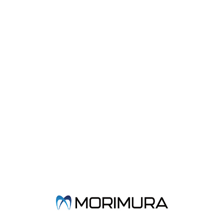
製品概要
◆ラバーダム防湿時の隙間の封鎖に使用する操作性と視認性に優れ
た光重合型ペーストです。
◆適用部位の識別がしやすい青色ペーストです。
◆重合後は適度な弾性があり、スムーズに一塊で除去することがで
きます。
◆ラバーダム防湿時の辺縁封鎖の他、アンダーカットのブロックア
ウト、オフィスホワイトニング時の歯肉保護、印象採得補助など、
幅広い症例に使用することができます。