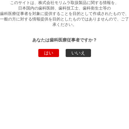
製品詳細
このサイトは、株式会社モリムラ取扱製品に関する情報を、
日本国内の歯科医師、歯科技工士、歯科衛生士等の
歯科医療従事者を対象に提供することを目的として作成されたもので、
KP DAM ペースト
一般の方に対する情報提供を目的としたものではありませんので、ご了
承ください。
包装
1.2ｇ×1本入
あなたは歯科医療従事者ですか？
ダウンロード
はい
いいえ
ファイル名
ダウンロード
パンフレット
PDF
添付文書
PDF
製品動画
製品動画はありません。