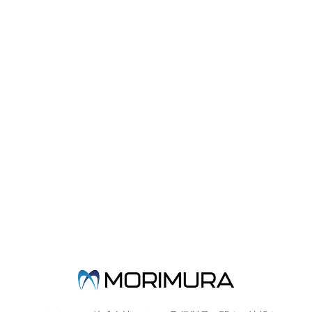
製品概要
ラバーダム法は、歯内療法や接着では必須といわれています。
ＰＡＣ-ＤＡＭテンプレートは、ラバーダムシートに
適切な穿孔位置を印記することができる
ＰＯＰでキュートなラバーダムテンプレートです。
メタル製（約1ｍｍ厚）とプラスチック製（約3ｍｍ厚）があり、
プラスチック製のカラーは、
イエロー・ピンク・マットブラックがあります。
製品詳細
PAC-DAM テンプレート