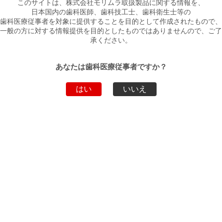
PAC-DAMテンプレート メタル シルバー 1
このサイトは、株式会社モリムラ取扱製品に関する情報を、
個入、PAC-DAMテンプレート プラスチック
日本国内の歯科医師、歯科技工士、歯科衛生士等の
単品包
イエロー 1個入、PAC-DAMテンプレート プ
歯科医療従事者を対象に提供することを目的として作成されたもので、
装
ラスチック ピンク 1個入、PAC-DAMテンプ
一般の方に対する情報提供を目的としたものではありませんので、ご了
レート プラスチック マットブラック 1個
承ください。
入
あなたは歯科医療従事者ですか？
はい
いいえ
ダウンロード
ファイル名
ダウンロード
パンフレット
PDF
製品動画