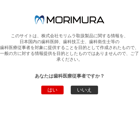
製品詳細
ＺＴ ウェッジ メタルガード
医療機器届出番号:13B1X10394260004
Ｓグリーン 24個入、Ｍオレンジ 24個入、Ｌ
このサイトは、株式会社モリムラ取扱製品に関する情報を、
包装
パープル 24個入
日本国内の歯科医師、歯科技工士、歯科衛生士等の
歯科医療従事者を対象に提供することを目的として作成されたもので、
一般の方に対する情報提供を目的としたものではありませんので、ご了
承ください。
ダウンロード
あなたは歯科医療従事者ですか？
ファイル名
ダウンロード
はい
いいえ
ZTデンタル社製品パンフレット
PDF
添付文書
PDF
製品動画