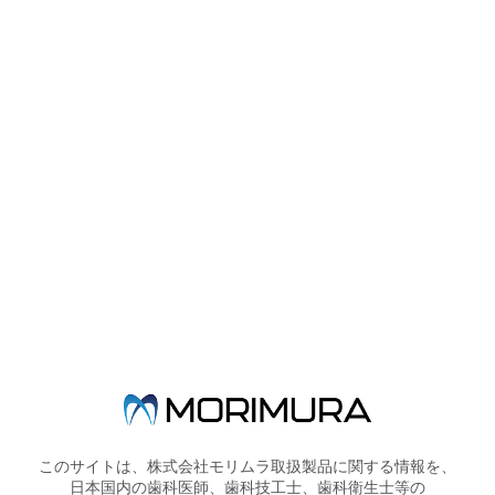
製品概要
Zプライムプラスは、間接修復材料とレジンセメントとの接着を強
化する１液性のプライマーです。ジルコニアをはじめとしてアルミ
ナ、メタル、コンポジットレジン、根管用ポストなどの表面に使用
することができ、さらには使用するレジンセメントの光重合型もし
くは化学重合型を問わずあらゆるレジンセメントとの併用を可能と
して、接着力を飛躍的に向上させます。
製品詳細
このサイトは、株式会社モリムラ取扱製品に関する情報を、
日本国内の歯科医師、歯科技工士、歯科衛生士等の