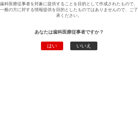
歯科医療従事者を対象に提供することを目的として作成されたもので、
Zプライムプラス
一般の方に対する情報提供を目的としたものではありませんので、ご了
医療機器認証番号：222AGBZX00157000
承ください。
用途
歯科セラミックス用接着材料
あなたは歯科医療従事者ですか？
単品包
Zプライムプラス（4mL）×1本
装
はい
いいえ
ダウンロード
ファイル名
ダウンロード
パンフレット
PDF
添付文書
PDF
製品動画