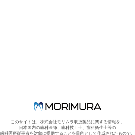
製品概要
●ネジ山がプラスチックに覆われているため、ネジ山がアクリルレジ
ンに接触しません。
●ネジ山が直接アクリルレジンに接触しないため、レジンを巻き込ま
ず、スクリューの逆回転が起こりません。
製品詳細
このサイトは、株式会社モリムラ取扱製品に関する情報を、
日本国内の歯科医師、歯科技工士、歯科衛生士等の
POPエキスパンションスクリュー
歯科医療従事者を対象に提供することを目的として作成されたもので、
医療機器認証番号：228AGBZX00073000