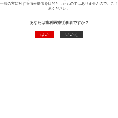
一般の方に対する情報提供を目的としたものではありませんので、ご了
承ください。
用途
歯列矯正用咬合誘導装置
あなたは歯科医療従事者ですか？
ダウンロード
はい
いいえ
ファイル名
ダウンロード
パンフレット
PDF
添付文書
PDF
製品動画
製品動画はありません。