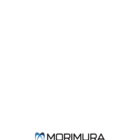
製品概要
●独特な形態で弾性があるポリウレタン製ウェッジです。 この弾性
と
形態により、頬舌側隅角部を含めた隣接面全体に マトリックスを
圧
接させることができます。
●ウェッジの左右の穴に、コンタクトプライヤーまたは汎用歯科用
ラ
バーダムクランプ鉗子等の先端部を差し込み拡げますと、 ウェッ
ジ
が伸長します。
●ウェッジを歯間部に挿入し開放しますと、ウェッジは元に戻り、