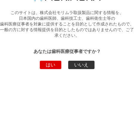
隣
接面全体および歯間乳頭に穏やかな応力を加えながら マトリック
このサイトは、株式会社モリムラ取扱製品に関する情報を、
ス
日本国内の歯科医師、歯科技工士、歯科衛生士等の
を固定します。
歯科医療従事者を対象に提供することを目的として作成されたもので、
一般の方に対する情報提供を目的としたものではありませんので、ご了
承ください。
製品詳細
あなたは歯科医療従事者ですか？
コンタクトウェッジ
はい
いいえ
医療機器届出番号:13B1X10394010001
用途
歯科用マトリックスウェッジ
【コンタクトウェッジイントロキット】 内
容：Ｌ ブルー30個、Ｍ イエロー30個、Ｓ
キット
グリーン30個 、【コンタクトウェッジキッ
包装
ト】 内容：Ｌ ブルー85個、Ｍ イエロー85
個、Ｓ グリーン85個
コンタクトウェッジ（Ｌ ブルー） 85個入 １
単品包
箱 、コンタクトウエッジ（Ｍ イエロー）85
装
個入 １箱 、コンタクトウエッジ（Ｓ グリー