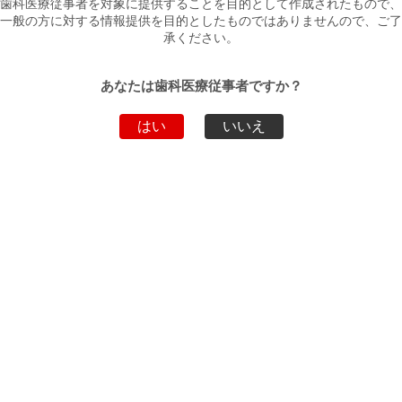
歯科医療従事者を対象に提供することを目的として作成されたもので、
ボンドエアーイーズ
一般の方に対する情報提供を目的としたものではありませんので、ご了
医療機器届出番号：13B3X000243000001
承ください。
用途
ポータブルブロー
あなたは歯科医療従事者ですか？
包装
1セット
はい
いいえ
ダウンロード
ファイル名
ダウンロード
パンフレット
PDF
製品動画
製品動画はありません。