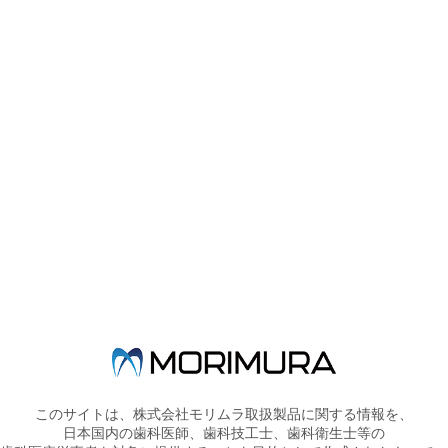
製品概要
●細いノズルは、エアー乾燥が困難な部位に到達します。
●持ち運び式ブロー缶「マイクロエッチ・ブロー」と接続しますの
で、接着に重要な乾燥を簡単に確実に行えます。
●ノズルは360°回転しますので、適応部位に角度調整できます。
製品詳細
このサイトは、株式会社モリムラ取扱製品に関する情報を、
日本国内の歯科医師、歯科技工士、歯科衛生士等の