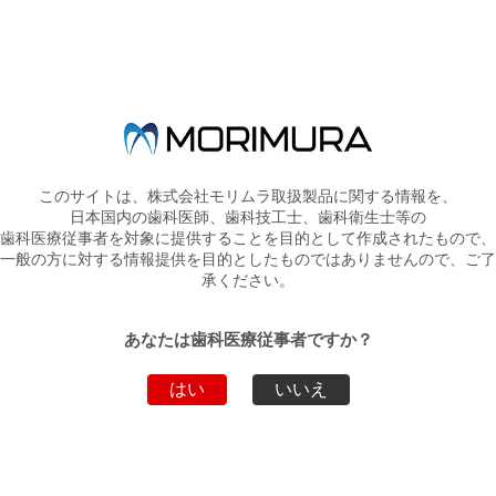
●マイクロエッチャーⅡ・酸化アルミナ（50ミクロン）セット
●マイクロエッチャーⅡブローキット・酸化アルミナ（50ミクロ
ン）セット
●マイクロエッチャーⅡＡ・酸化アルミナ（50ミクロン）セット
●マイクロエッチャーⅡＡブローキット・酸化アルミナ（50ミクロ
ン）セット
このサイトは、株式会社モリムラ取扱製品に関する情報を、
日本国内の歯科医師、歯科技工士、歯科衛生士等の
ぜひ、この機会にご用命ください！！
歯科医療従事者を対象に提供することを目的として作成されたもので、
一般の方に対する情報提供を目的としたものではありませんので、ご了
承ください。
詳しくは
PDF
をご覧ください。
あなたは歯科医療従事者ですか？
はい
いいえ
新着情報一覧へ戻る
トップページへ戻る