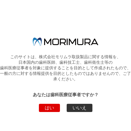
歯科理工学講座 客員教授
海渡 智義 先生
を講師としてお迎えし、
『クラウンからの脱却 オクルーザルべニアの概要と臨床』支台歯
形成ハンズオンセミナー
このサイトは、株式会社モリムラ取扱製品に関する情報を、
日本国内の歯科医師、歯科技工士、歯科衛生士等の
を開催いたします。
歯科医療従事者を対象に提供することを目的として作成されたもので、
一般の方に対する情報提供を目的としたものではありませんので、ご了
承ください。
本セミナーでは、特に、支台歯形態の決定と支台歯形成にフォーカ
スし、実際の臨床例を交えた解説と、
セラミックスやCAD/CAMを用いた臨床に特化した、
あなたは歯科医療従事者ですか？
新発売の『オプティマス ダイヤバー グラディオシェイパー』を用
いた支台歯形成実習を行います。
はい
いいえ