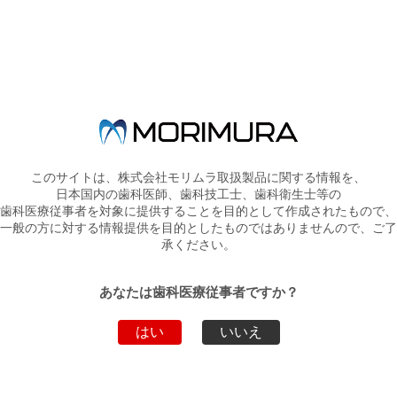
そして挑発的な操作性：ビス
2
ココアフロＤＣ
ヴィスタブルーの臨床におけ
3
る利用法について
4
ビスコ社セラカルLCを用いた
間接覆髄処置の臨床例
5
新規セクショナルマトリック
このサイトは、株式会社モリムラ取扱製品に関する情報を、
スリテイナ メガＶリング を用
6
日本国内の歯科医師、歯科技工士、歯科衛生士等の
いたⅡ級コンポジットレジン
歯科医療従事者を対象に提供することを目的として作成されたもので、
修復
一般の方に対する情報提供を目的としたものではありませんので、ご了
スムーズな印象採得を可能に
承ください。
7
するＥＣＯシリンジ
咬合面形態が簡単に再現でき
あなたは歯科医療従事者ですか？
8
るBite-perf
はい
いいえ