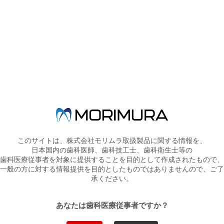
カリエス予防が変わる！
2
フェーズスプ
レーオイル／
メンテの極意
3
フェーズドロ
ップオイル
ボンドエアー
根管部象牙質との戦い
4
イーズ
オールボンド
すごもの製品紹介コーナー
２／ユニエッ
ビスコ社 ・オールボンド２
チ／ポストセ
5
／・ユニエッチ／・ポストセメ
メント Ｈ
ント ＨＩ
-
Ｘ
Ｉ
-
Ｘ（販売
このサイトは、株式会社モリムラ取扱製品に関する情報を、
中止）
日本国内の歯科医師、歯科技工士、歯科衛生士等の
歯科医療従事者を対象に提供することを目的として作成されたもので、
6
SSマルチ咬
一般の方に対する情報提供を目的としたものではありませんので、ご了
総義歯こそ、究極のスプリント
合器
承ください。
7
ビバリーヒル
あなたは歯科医療従事者ですか？
ズフォーミュ
特殊シリカに秘訣あり！
ラ（販売中