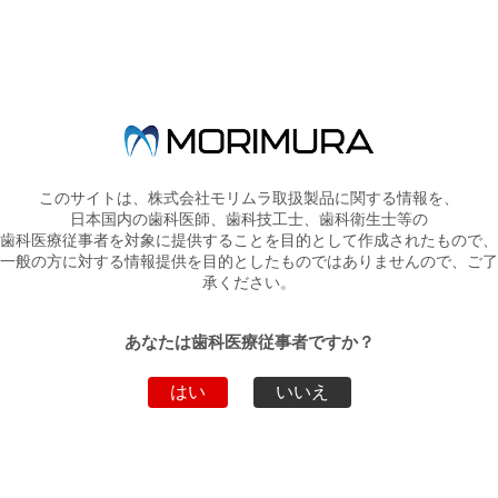
コンタクトマトリックス紙上プレゼンテーション
2
ポケット・クリーナーを開発して
10
年間の臨床報告
3
4
天然歯のポンティックを使用して一来院にて治療し
たリボンド症例
5
このサイトは、株式会社モリムラ取扱製品に関する情報を、
歯科偉人伝
6
「チャピン・Ａ・ハリス」
6
日本国内の歯科医師、歯科技工士、歯科衛生士等の
歯科医療従事者を対象に提供することを目的として作成されたもので、
野尻寛先生の閑話休題
3
「ブラキシズム考」人は何故
7
一般の方に対する情報提供を目的としたものではありませんので、ご了
歯ぎしりをするのか
承ください。
ビスカバーＬＶ広告
8
あなたは歯科医療従事者ですか？
はい
いいえ
Mリポ新聞一覧へ戻る