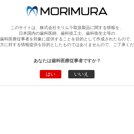
SDI Limited （SDI社
クユニバーサ
チョイス２ベニアセメン
ト
c. （ビスコ インク
BISCO,Inc. （ビスコ インク
社）
このサイトは、株式会社モリムラ取扱製品に関する情報を、
日本国内の歯科医師、歯科技工士、歯科衛生士等の
歯科医療従事者を対象に提供することを目的として作成されたもので、
方に対する情報提供を目的としたものではありませんので、ご了承くだ
あなたは歯科医療従事者ですか？
はい
いいえ
バイオクリアーマトリッ
バイオクリアーマト
クス前歯用
クス臼歯用
d （SDI社）
Bioclear Matrix Systems, LLC
Bioclear Matrix System
（バイオクリアー マトリッ
（バイオクリアー マ
クス システムズ エルエル
クス システムズ エ
シー社）
シー社）