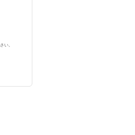
）
バイオクリアーマトリックス
日本公式サイト
さい。
セラカルPT
リッ
s, LLC
トリッ
ルエル
セラベース