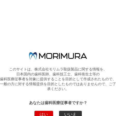
ルートプレーニングと局所薬物
療法
2
3
海外トピックス「歯科医院で口
腔ガン検査！」
エキスパンシ
ションスクリ
ファーストクラス「大臼歯の急
ュー（ファー
速ディスタライゼーションに適
ストクラス／
4
した新装置」バイオメカニック
バイオメカニ
ス ベリトリー
ックス ベル
このサイトは、株式会社モリムラ取扱製品に関する情報を、
トリー）
日本国内の歯科医師、歯科技工士、歯科衛生士等の
歯科医療従事者を対象に提供することを目的として作成されたもので、
コンタクトマ
一般の方に対する情報提供を目的としたものではありませんので、ご了
コンタクトマトリックスの効果
トリックス／
5
承ください。
的な使い方
コンタクトリ
ング
あなたは歯科医療従事者ですか？
秋子さん・冬子さんの歯科衛生
オムニジェル
士談話室
4
フッ化第一スズの
F（販売中
6
巻
4
止）
はい
いいえ